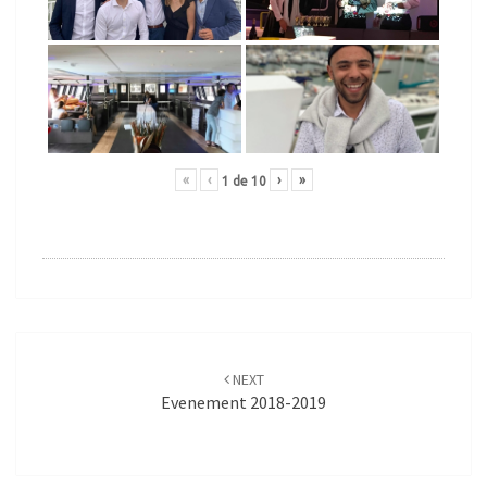
«
‹
›
»
1
de
10
Post
navigation
NEXT
Evenement 2018-2019