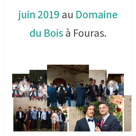
juin 2019
au
Domaine
du Bois
à Fouras.
«
‹
›
»
2
de
11