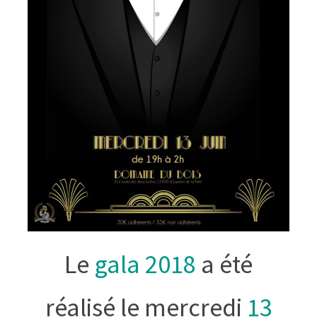
Le
gala 2018
a été
réalisé le mercredi
13